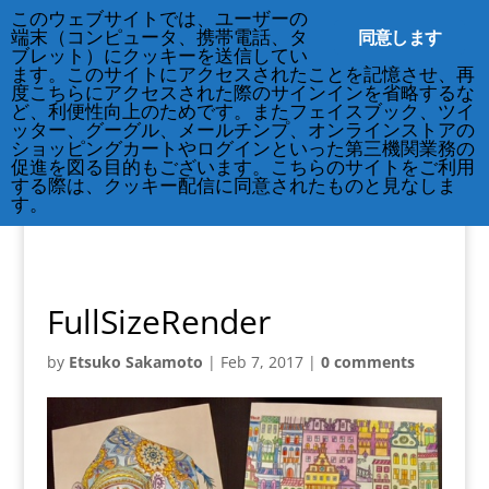
212-677-8621
このウェブサイトでは、ユーザーの
info@crsny.org
同意します
端末（コンピュータ、携帯電話、タ
ブレット）にクッキーを送信してい
ます。このサイトにアクセスされたことを記憶させ、再
度こちらにアクセスされた際のサインインを省略するな
ど、利便性向上のためです。またフェイスブック、ツイ
ッター、グーグル、メールチンプ、オンラインストアの
ショッピングカートやログインといった第三機関業務の
促進を図る目的もございます。こちらのサイトをご利用
する際は、クッキー配信に同意されたものと見なしま
す。
FullSizeRender
by
Etsuko Sakamoto
|
Feb 7, 2017
|
0 comments