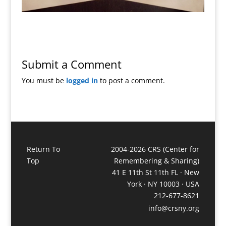
Submit a Comment
You must be
logged in
to post a comment.
Return To
2004-2026 CRS (Center for
Top
Remembering & Sharing)
41 E 11th St 11th FL · New
York · NY 10003 · USA
212-677-8621
info@crsny.org