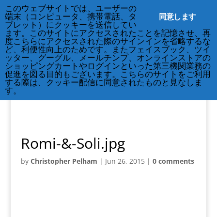
212-677-8621
このウェブサイトでは、ユーザーの
info@crsny.org
同意します
端末（コンピュータ、携帯電話、タ
ブレット）にクッキーを送信してい
ます。このサイトにアクセスされたことを記憶させ、再
度こちらにアクセスされた際のサインインを省略するな
ど、利便性向上のためです。またフェイスブック、ツイ
ッター、グーグル、メールチンプ、オンラインストアの
ショッピングカートやログインといった第三機関業務の
促進を図る目的もございます。こちらのサイトをご利用
する際は、クッキー配信に同意されたものと見なしま
す。
Romi-&-Soli.jpg
by
Christopher Pelham
|
Jun 26, 2015
|
0 comments