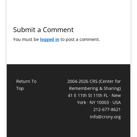
Submit a Comment
You must be
logged in
to post a comment.
Return To
2004-2026 CRS (Center for
Top
Remembering & Sharing)
41 E 11th St 11th FL · New
York · NY 10003 · USA
212-677-8621
info@crsny.org