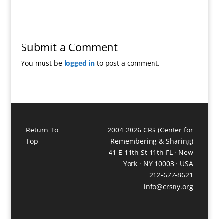
Submit a Comment
You must be
logged in
to post a comment.
Return To
2004-2026 CRS (Center for
Top
Remembering & Sharing)
41 E 11th St 11th FL · New
York · NY 10003 · USA
212-677-8621
info@crsny.org