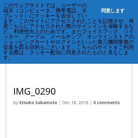
212-677-8621
このウェブサイトでは、ユーザーの
info@crsny.org
同意します
端末（コンピュータ、携帯電話、タ
ブレット）にクッキーを送信してい
ます。このサイトにアクセスされたことを記憶させ、再
度こちらにアクセスされた際のサインインを省略するな
ど、利便性向上のためです。またフェイスブック、ツイ
ッター、グーグル、メールチンプ、オンラインストアの
ショッピングカートやログインといった第三機関業務の
促進を図る目的もございます。こちらのサイトをご利用
する際は、クッキー配信に同意されたものと見なしま
す。
IMG_0290
by
Etsuko Sakamoto
|
Dec 18, 2018
|
0 comments