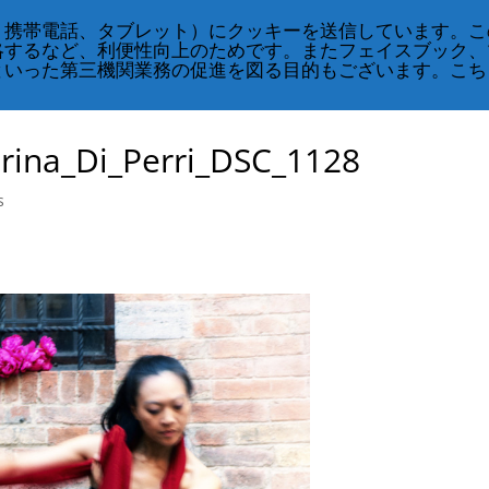
、携帯電話、タブレット）にクッキーを送信しています。こ
略するなど、利便性向上のためです。またフェイスブック、
CRS
クラス・スケジュール
奇跡のコース
といった第三機関業務の促進を図る目的もございます。こち
rina_Di_Perri_DSC_1128
s