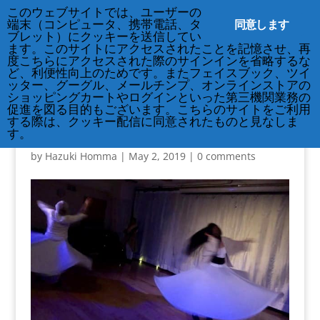
212-677-8621
info@crsny.org
このウェブサイトでは、ユーザーの
同意します
端末（コンピュータ、携帯電話、タ
ブレット）にクッキーを送信してい
ます。このサイトにアクセスされたことを記憶させ、再
度こちらにアクセスされた際のサインインを省略するな
ど、利便性向上のためです。またフェイスブック、ツイ
ッター、グーグル、メールチンプ、オンラインストアの
ショッピングカートやログインといった第三機関業務の
促進を図る目的もございます。こちらのサイトをご利用
する際は、クッキー配信に同意されたものと見なしま
IMG_0104
す。
by
Hazuki Homma
|
May 2, 2019
|
0 comments