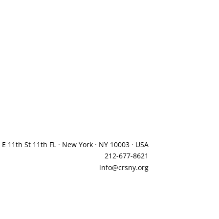
 E 11th St 11th FL · New York · NY 10003 · USA
212-677-8621
info@crsny.org