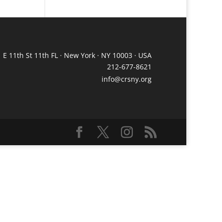
 E 11th St 11th FL · New York · NY 10003 · USA
212-677-8621
info@crsny.org