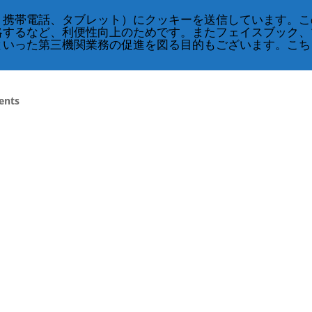
English
、携帯電話、タブレット）にクッキーを送信しています。こ
略するなど、利便性向上のためです。またフェイスブック、
CRS
クラス・スケジュール
奇跡のコース
といった第三機関業務の促進を図る目的もございます。こち
ents