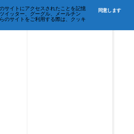
212-677-8621
info@crsny.org
のサイトにアクセスされたことを記憶
同意します
ツイッター、グーグル、メールチン
イベント
プライバシーに関する規定
らのサイトをご利用する際は、クッキ