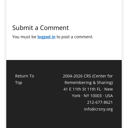
Submit a Comment
You must be
logged in
to post a comment.
Return To
2004-2026 CRS (Center for
Top
Remembering & Sharing)
41 E 11th St 11th FL · New
York · NY 10003 · USA
212-677-8621
info@crsny.org