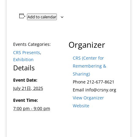
Add to calendar
Organizer
Events Categories:
CRS Presents
,
CRS (Center for
Exhibition
Details
Remembering &
Sharing)
Event Date:
Phone
212-677-8621
July 21日, 2025
Email
info@crsny.org
View Organizer
Event Time:
Website
7:00 pm - 9:00 pm