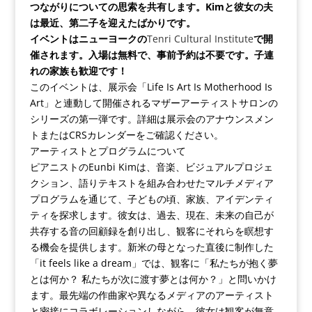
つながりについての思索を共有します。Kimと彼女の夫
は最近、第二子を迎えたばかりです。
イベントはニューヨークの
Tenri Cultural Institute
で開
催されます。入場は無料で、事前予約は不要です。子連
れの家族も歓迎です！
このイベントは、展示会「Life Is Art Is Motherhood Is
Art」と連動して開催されるマザーアーティストサロンの
シリーズの第一弾です。詳細は展示会のアナウンスメン
トまたはCRSカレンダーをご確認ください。
アーティストとプログラムについて
ピアニストのEunbi Kimは、音楽、ビジュアルプロジェ
クション、語りテキストを組み合わせたマルチメディア
プログラムを通じて、子どもの頃、家族、アイデンティ
ティを探求します。彼女は、過去、現在、未来の自己が
共存する音の回顧録を創り出し、観客にそれらを瞑想す
る機会を提供します。新米の母となった直後に制作した
「it feels like a dream」では、観客に「私たちが抱く夢
とは何か？ 私たちが次に渡す夢とは何か？」と問いかけ
ます。最先端の作曲家や異なるメディアのアーティスト
と密接にコラボレーションしながら、彼女は観客が無意