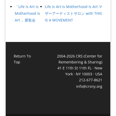
「Life Is Art Is
Life Is Art Is Motherhood Is Art:マ
Motherhood Is
ザーアーティストサロン with THIS
Art 」展覧会
IS A MOVEMENT
Return To
2004-2026 CRS (Center for
Top
Remembering & Sharing)
41 E 11th St 11th FL · New
York · NY 10003 · USA
212-677-8621
info@crsny.org