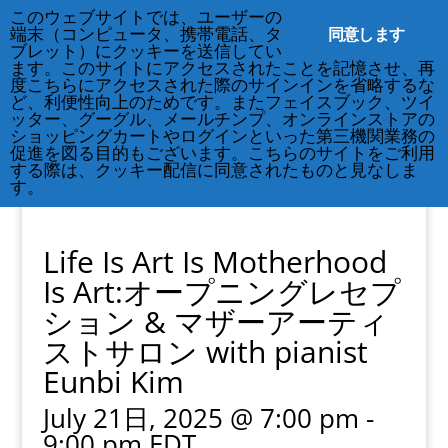
212-677-8621
info@crsny.org
このウェブサイトでは、ユーザーの
同意します
端末（コンピュータ、携帯電話、タ
ブレット）にクッキーを送信してい
ます。このサイトにアクセスされたことを記憶させ、再
度こちらにアクセスされた際のサインインを省略するな
ど、利便性向上のためです。またフェイスブック、ツイ
ッター、グーグル、メールチンプ、オンラインストアの
« All Events
ショッピングカートやログインといった第三機関業務の
促進を図る目的もございます。こちらのサイトをご利用
する際は、クッキー配信に同意されたものと見なしま
This event has passed.
す。
Life Is Art Is Motherhood
Is Art:オープニングレセプ
ション & マザーアーティ
ストサロン with pianist
Eunbi Kim
July 21日, 2025 @ 7:00 pm
-
9:00 pm
EDT