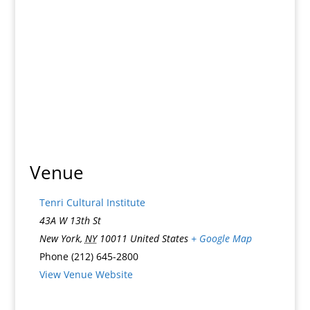
Venue
Tenri Cultural Institute
43A W 13th St
New York
,
NY
10011
United States
+ Google Map
Phone
(212) 645-2800
View Venue Website