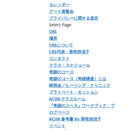
カレンダー
アート展覧会
プライバシーに関する規定
Select Page
CRS
場所
CRSについて
CRS代表・香咲弥須子
コンタクト
クラス・スケジュール
奇跡のコース
奇跡のコース（奇跡講座）とは
瞑想会／ヒーリング・クリニック
プライベート・セッション
ACIM クラスルーム
『奇跡のコース』ワークブック・ブ
ログページ
ACIM 参考書 by 香咲弥須子
イベント