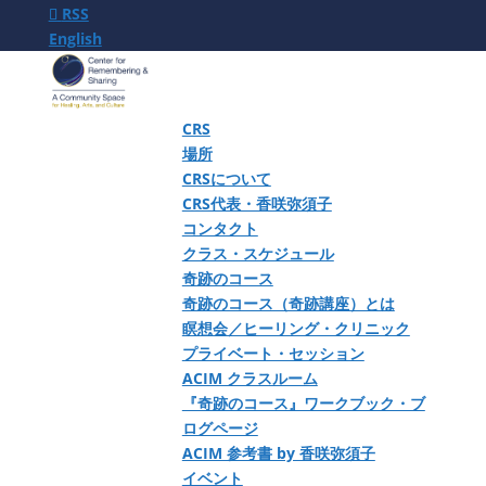
RSS
English
CRS
場所
CRSについて
CRS代表・香咲弥須子
コンタクト
クラス・スケジュール
奇跡のコース
奇跡のコース（奇跡講座）とは
瞑想会／ヒーリング・クリニック
プライベート・セッション
ACIM クラスルーム
『奇跡のコース』ワークブック・ブ
ログページ
ACIM 参考書 by 香咲弥須子
イベント