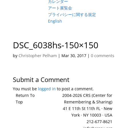
カレンダー
アート展覧会
プライバシーに関する規定
English
DSC_6038hs-150×150
by
Christopher Pelham
|
Mar 30, 2017
|
0 comments
Submit a Comment
You must be
logged in
to post a comment.
Return To
2004-2026 CRS (Center for
Top
Remembering & Sharing)
41 E 11th St 11th FL · New
York · NY 10003 · USA
212-677-8621