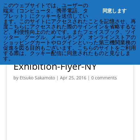
212-677-8621
info@crsny.org
このウェブサイトでは、ユーザーの
同意します
端末（コンピュータ、携帯電話、タ
ブレット）にクッキーを送信してい
ます。このサイトにアクセスされたことを記憶させ、再
度こちらにアクセスされた際のサインインを省略するな
ど、利便性向上のためです。またフェイスブック、ツイ
ッター、グーグル、メールチンプ、オンラインストアの
ショッピングカートやログインといった第三機関業務の
促進を図る目的もございます。こちらのサイトをご利用
する際は、クッキー配信に同意されたものと見なしま
160602-Hiroshima-
す。
Exhibition-Flyer-NY
by
Etsuko Sakamoto
|
Apr 25, 2016
|
0 comments