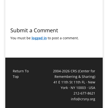
Submit a Comment
You must be
logged in
to post a comment.
Return To
2004-2026 CRS (Center for
Top
Remembering & Sharing)
41 E 11th St 11th FL · New
York · NY 10003 · USA
212-677-8621
info@crsny.org