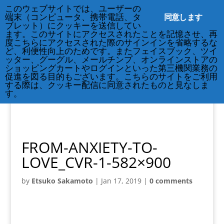
212-677-8621
このウェブサイトでは、ユーザーの
info@crsny.org
同意します
端末（コンピュータ、携帯電話、タ
ブレット）にクッキーを送信してい
ます。このサイトにアクセスされたことを記憶させ、再
度こちらにアクセスされた際のサインインを省略するな
ど、利便性向上のためです。またフェイスブック、ツイ
ッター、グーグル、メールチンプ、オンラインストアの
ショッピングカートやログインといった第三機関業務の
促進を図る目的もございます。こちらのサイトをご利用
する際は、クッキー配信に同意されたものと見なしま
す。
FROM-ANXIETY-TO-
LOVE_CVR-1-582×900
by
Etsuko Sakamoto
|
Jan 17, 2019
|
0 comments