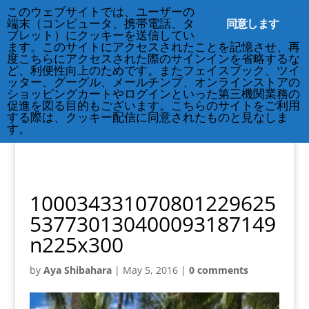
212-677-8621
このウェブサイトでは、ユーザーの
info@crsny.org
同意します
端末（コンピュータ、携帯電話、タ
ブレット）にクッキーを送信してい
ます。このサイトにアクセスされたことを記憶させ、再
度こちらにアクセスされた際のサインインを省略するな
ど、利便性向上のためです。またフェイスブック、ツイ
ッター、グーグル、メールチンプ、オンラインストアの
ショッピングカートやログインといった第三機関業務の
促進を図る目的もございます。こちらのサイトをご利用
する際は、クッキー配信に同意されたものと見なしま
す。
100034331070801229625
537730130400093187149
n225x300
by
Aya Shibahara
|
May 5, 2016
|
0 comments