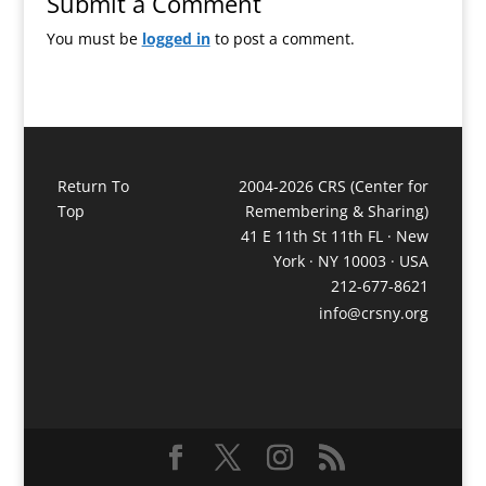
Submit a Comment
You must be
logged in
to post a comment.
Return To
2004-2026 CRS (Center for
Top
Remembering & Sharing)
41 E 11th St 11th FL · New
York · NY 10003 · USA
212-677-8621
info@crsny.org