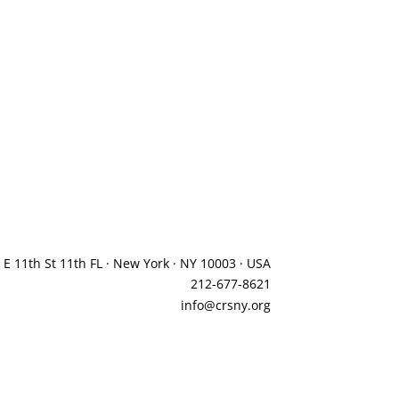
 E 11th St 11th FL · New York · NY 10003 · USA
212-677-8621
info@crsny.org