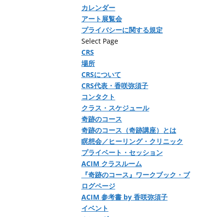
カレンダー
アート展覧会
プライバシーに関する規定
Select Page
CRS
場所
CRSについて
CRS代表・香咲弥須子
コンタクト
クラス・スケジュール
奇跡のコース
奇跡のコース（奇跡講座）とは
瞑想会／ヒーリング・クリニック
プライベート・セッション
ACIM クラスルーム
『奇跡のコース』ワークブック・ブ
ログページ
ACIM 参考書 by 香咲弥須子
イベント