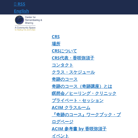
RSS
English
CRS
場所
CRSについて
CRS代表・香咲弥須子
コンタクト
クラス・スケジュール
奇跡のコース
奇跡のコース（奇跡講座）とは
瞑想会／ヒーリング・クリニック
プライベート・セッション
ACIM クラスルーム
『奇跡のコース』ワークブック・ブ
ログページ
ACIM 参考書 by 香咲弥須子
イベント