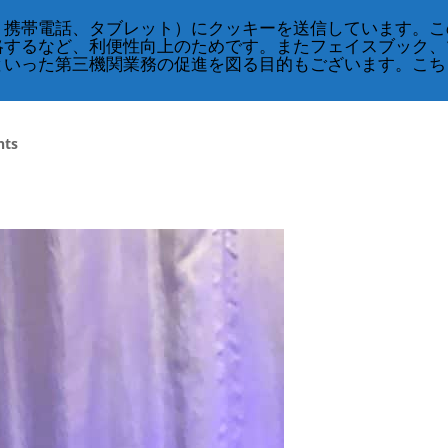
English
、携帯電話、タブレット）にクッキーを送信しています。こ
略するなど、利便性向上のためです。またフェイスブック、
CRS
クラス・スケジュール
奇跡のコース
といった第三機関業務の促進を図る目的もございます。こち
nts