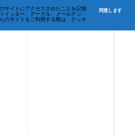
212-677-8621
info@crsny.org
のサイトにアクセスされたことを記憶
同意します
ツイッター、グーグル、メールチン
イベント
プライバシーに関する規定
らのサイトをご利用する際は、クッキ