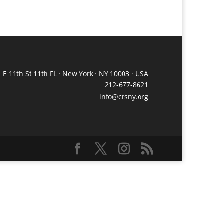
 E 11th St 11th FL · New York · NY 10003 · USA
212-677-8621
info@crsny.org