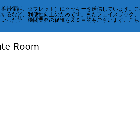
、携帯電話、タブレット）にクッキーを送信しています。こ
略するなど、利便性向上のためです。またフェイスブック、
CRS
クラス・スケジュール
奇跡のコース
といった第三機関業務の促進を図る目的もございます。こち
ihte-Room