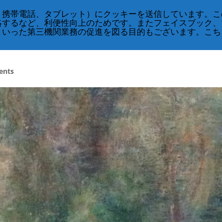
English
、携帯電話、タブレット）にクッキーを送信しています。こ
略するなど、利便性向上のためです。またフェイスブック、
CRS
クラス・スケジュール
奇跡のコース
といった第三機関業務の促進を図る目的もございます。こち
ents