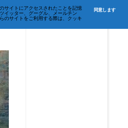
212-677-8621
info@crsny.org
のサイトにアクセスされたことを記憶
同意します
ツイッター、グーグル、メールチン
イベント
プライバシーに関する規定
らのサイトをご利用する際は、クッキ