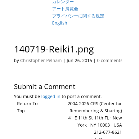
カレンダー
アート展覧会
プライバシーに関する規定
English
140719-Reiki1.png
by
Christopher Pelham
|
Jun 26, 2015
|
0 comments
Submit a Comment
You must be
logged in
to post a comment.
Return To
2004-2026 CRS (Center for
Top
Remembering & Sharing)
41 E 11th St 11th FL · New
York · NY 10003 · USA
212-677-8621