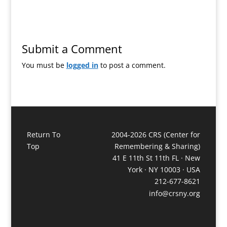
Submit a Comment
You must be
logged in
to post a comment.
Return To
2004-2026 CRS (Center for
Top
Remembering & Sharing)
41 E 11th St 11th FL · New
York · NY 10003 · USA
212-677-8621
info@crsny.org