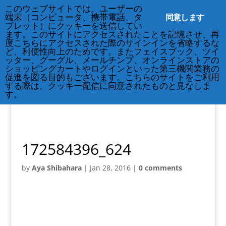
212-677-8621
このウェブサイトでは、ユーザーの
info@crsny.org
同意します
端末（コンピュータ、携帯電話、タ
ブレット）にクッキーを送信してい
ます。このサイトにアクセスされたことを記憶させ、再
度こちらにアクセスされた際のサインインを省略するな
ど、利便性向上のためです。またフェイスブック、ツイ
ッター、グーグル、メールチンプ、オンラインストアの
ショッピングカートやログインといった第三機関業務の
促進を図る目的もございます。こちらのサイトをご利用
する際は、クッキー配信に同意されたものと見なしま
す。
172584396_624
by
Aya Shibahara
|
Jan 28, 2016
|
0 comments