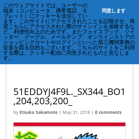
212-677-8621
このウェブサイトでは、ユーザーの
info@crsny.org
同意します
端末（コンピュータ、携帯電話、タ
ブレット）にクッキーを送信してい
ます。このサイトにアクセスされたことを記憶させ、再
度こちらにアクセスされた際のサインインを省略するな
ど、利便性向上のためです。またフェイスブック、ツイ
ッター、グーグル、メールチンプ、オンラインストアの
ショッピングカートやログインといった第三機関業務の
促進を図る目的もございます。こちらのサイトをご利用
する際は、クッキー配信に同意されたものと見なしま
す。
51EDDYJ4F9L._SX344_BO1
,204,203,200_
by
Etsuko Sakamoto
|
May 31, 2018
|
0 comments