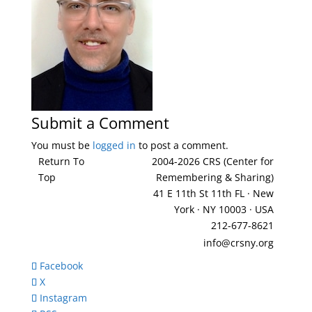
Submit a Comment
You must be
logged in
to post a comment.
Return To
2004-2026 CRS (Center for
Top
Remembering & Sharing)
41 E 11th St 11th FL · New
York · NY 10003 · USA
212-677-8621
info@crsny.org
Facebook
X
Instagram