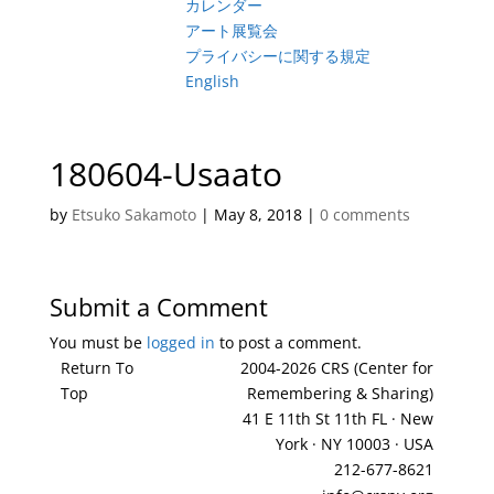
カレンダー
アート展覧会
プライバシーに関する規定
English
180604-Usaato
by
Etsuko Sakamoto
|
May 8, 2018
|
0 comments
Submit a Comment
You must be
logged in
to post a comment.
Return To
2004-2026 CRS (Center for
Top
Remembering & Sharing)
41 E 11th St 11th FL · New
York · NY 10003 · USA
212-677-8621