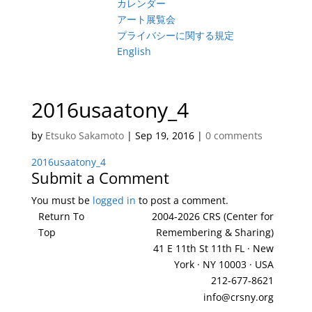
カレンダー
アート展覧会
プライバシーに関する規定
English
2016usaatony_4
by
Etsuko Sakamoto
|
Sep 19, 2016
|
0 comments
2016usaatony_4
Submit a Comment
You must be
logged in
to post a comment.
Return To
2004-2026 CRS (Center for
Top
Remembering & Sharing)
41 E 11th St 11th FL · New
York · NY 10003 · USA
212-677-8621
info@crsny.org