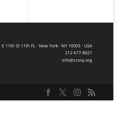
 E 11th St 11th FL · New York · NY 10003 · USA
212-677-8621
info@crsny.org