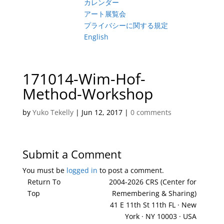
カレンダー
アート展覧会
プライバシーに関する規定
English
171014-Wim-Hof-
Method-Workshop
by
Yuko Tekelly
|
Jun 12, 2017
|
0 comments
Submit a Comment
You must be
logged in
to post a comment.
Return To
2004-2026 CRS (Center for
Top
Remembering & Sharing)
41 E 11th St 11th FL · New
York · NY 10003 · USA