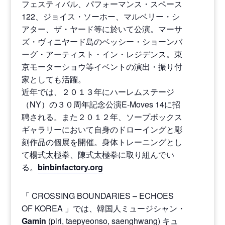
フェスティバル、パフォーマンス・スペース
122、ジョイス・ソーホー、マルベリー・シ
アター、ザ・ヤード等に於いて公演。マーサ
ズ・ヴィニヤード島のベッシー・ショーンバ
ーグ・アーティスト・イン・レジデンス。東
京モーターショウ等イベントの演出・振り付
家としても活躍。
近年では、２０１３年にハーレムステージ
（NY）の３０周年記念公演E-Moves 14に招
聘される。また２０１２年、ソープボックス
ギャラリーにおいて自身のドローイングと彫
刻作品の個展を開催。身体トレーニングとし
て楊式太極拳、陳式太極拳に取り組んでい
る。
binbinfactory.org
「 CROSSING BOUNDARIES – ECHOES
OF KOREA 」では、韓国人ミュージシャン・
Gamin
(piri, taepyeonso, saenghwang) キュ