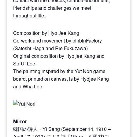
contact with the choices, chance encounters,
friendships and challenges we meet
throughout life.
Composition by Hyo Jee Kang
Co-work and movement by binbinFactory
(Satoshi Haga and Rie Fukuzawa)
Original composition by Hyo jee Kang and
So-Ui Lee
The painting inspired by the Yut Nori game
board, printed on canvas, is by Hyojee Kang
and Wha Lee
Mirror
韓国の詩人・Yi Sang (September 14, 1910 –
April 17, 1937) による詩「Mirror」を題材にし