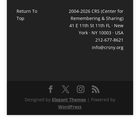
Return To
2004-2026 CRS (Center for
Top
Remembering & Sharing)
41 E 11th St 11th FL · New
York · NY 10003 · USA
212-677-8621
info@crsny.org
Designed by
Elegant Themes
| Powered by
WordPress