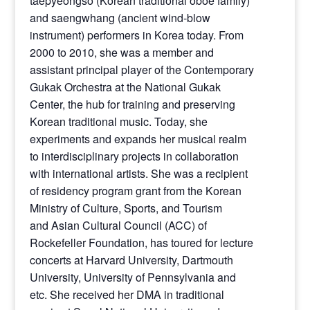
taepyeongso (Korean traditional oboe family)
and saengwhang (ancient wind-blow
instrument) performers in Korea today. From
2000 to 2010, she was a member and
assistant principal player of the Contemporary
Gukak Orchestra at the National Gukak
Center, the hub for training and preserving
Korean traditional music. Today, she
experiments and expands her musical realm
to interdisciplinary projects in collaboration
with international artists. She was a recipient
of residency program grant from the Korean
Ministry of Culture, Sports, and Tourism
and Asian Cultural Council (ACC) of
Rockefeller Foundation, has toured for lecture
concerts at Harvard University, Dartmouth
University, University of Pennsylvania and
etc. She received her DMA in traditional