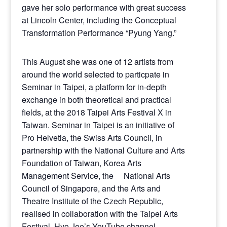
gave her solo performance with great success
at Lincoln Center, including the Conceptual
Transformation Performance “Pyung Yang.”
This August she was one of 12 artists from
around the world selected to particpate in
Seminar in Taipei, a platform for in-depth
exchange in both theoretical and practical
fields, at the 2018 Taipei Arts Festival X in
Taiwan. Seminar in Taipei is an initiative of
Pro Helvetia, the Swiss Arts Council, in
partnership with the National Culture and Arts
Foundation of Taiwan, Korea Arts
Management Service, the National Arts
Council of Singapore, and the Arts and
Theatre Institute of the Czech Republic,
realised in collaboration with the Taipei Arts
Festival. Hyo Jee’s YouTube channel