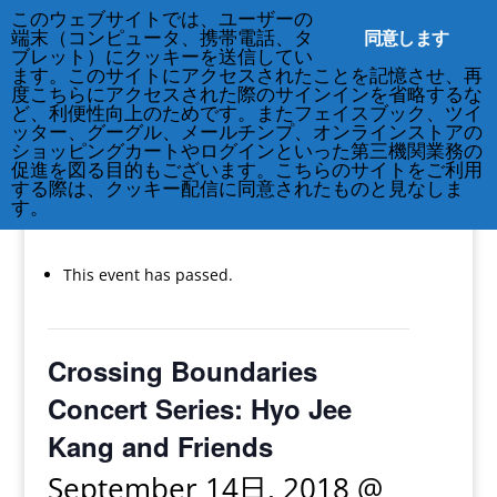
このウェブサイトでは、ユーザーの
同意します
端末（コンピュータ、携帯電話、タ
ブレット）にクッキーを送信してい
ます。このサイトにアクセスされたことを記憶させ、再
度こちらにアクセスされた際のサインインを省略するな
ど、利便性向上のためです。またフェイスブック、ツイ
212-677-8621
info@crsny.org
ッター、グーグル、メールチンプ、オンラインストアの
ショッピングカートやログインといった第三機関業務の
促進を図る目的もございます。こちらのサイトをご利用
する際は、クッキー配信に同意されたものと見なしま
す。
« All Events
This event has passed.
Crossing Boundaries
Concert Series: Hyo Jee
Kang and Friends
September 14日, 2018 @