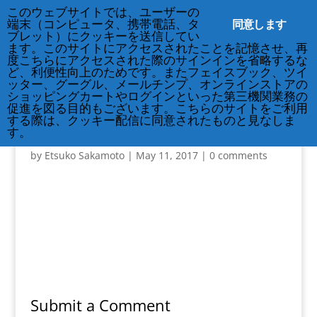
212-677-8621
info@crsny.org
このウェブサイトでは、ユーザーの
同意します
端末（コンピュータ、携帯電話、タ
ブレット）にクッキーを送信してい
ます。このサイトにアクセスされたことを記憶させ、再
度こちらにアクセスされた際のサインインを省略するな
ど、利便性向上のためです。またフェイスブック、ツイ
ッター、グーグル、メールチンプ、オンラインストアの
ショッピングカートやログインといった第三機関業務の
促進を図る目的もございます。こちらのサイトをご利用
する際は、クッキー配信に同意されたものと見なしま
170805-Yoko-Kimura
す。
by
Etsuko Sakamoto
|
May 11, 2017
|
0 comments
Submit a Comment