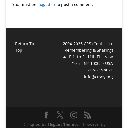
You must be
logged in
to post a comment.
Return To
2004-2026 CRS (Center for
Top
Remembering & Sharing)
41 E 11th St 11th FL · New
York · NY 10003 · USA
212-677-8621
info@crsny.org
Designed by
Elegant Themes
| Powered by