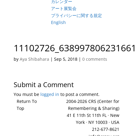
カレンダー
アート展覧会
プライバシーに関する規定
English
11102726_638997806231661
by
Aya Shibahara
|
Sep 5, 2018
|
0 comments
Submit a Comment
You must be
logged in
to post a comment.
Return To
2004-2026 CRS (Center for
Top
Remembering & Sharing)
41 E 11th St 11th FL · New
York · NY 10003 · USA
212-677-8621