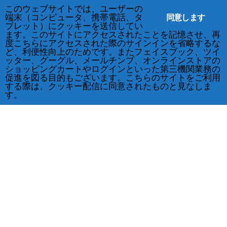
このウェブサイトでは、ユーザーの
同意します
端末（コンピュータ、携帯電話、タ
ブレット）にクッキーを送信してい
ます。このサイトにアクセスされたことを記憶させ、再
度こちらにアクセスされた際のサインインを省略するな
ど、利便性向上のためです。またフェイスブック、ツイ
ッター、グーグル、メールチンプ、オンラインストアの
ショッピングカートやログインといった第三機関業務の
促進を図る目的もございます。こちらのサイトをご利用
する際は、クッキー配信に同意されたものと見なしま
す。