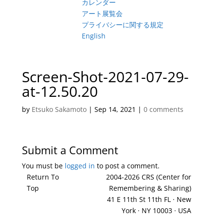
カレンダー
アート展覧会
プライバシーに関する規定
English
Screen-Shot-2021-07-29-
at-12.50.20
by
Etsuko Sakamoto
|
Sep 14, 2021
|
0 comments
Submit a Comment
You must be
logged in
to post a comment.
Return To
2004-2026 CRS (Center for
Top
Remembering & Sharing)
41 E 11th St 11th FL · New
York · NY 10003 · USA