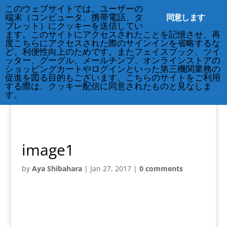
212-677-8621
このウェブサイトでは、ユーザーの
info@crsny.org
同意します
端末（コンピュータ、携帯電話、タ
ブレット）にクッキーを送信してい
ます。このサイトにアクセスされたことを記憶させ、再
度こちらにアクセスされた際のサインインを省略するな
ど、利便性向上のためです。またフェイスブック、ツイ
ッター、グーグル、メールチンプ、オンラインストアの
ショッピングカートやログインといった第三機関業務の
促進を図る目的もございます。こちらのサイトをご利用
する際は、クッキー配信に同意されたものと見なしま
す。
image1
by
Aya Shibahara
|
Jan 27, 2017
|
0 comments