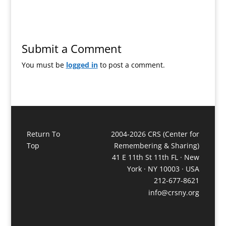
Submit a Comment
You must be
logged in
to post a comment.
Return To
2004-2026 CRS (Center for
Top
Remembering & Sharing)
41 E 11th St 11th FL · New
York · NY 10003 · USA
212-677-8621
info@crsny.org