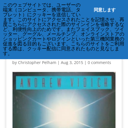
212-677-8621
info@crsny.org
このウェブサイトでは、ユーザーの
同意します
端末（コンピュータ、携帯電話、タ
ブレット）にクッキーを送信してい
ます。このサイトにアクセスされたことを記憶させ、再
度こちらにアクセスされた際のサインインを省略するな
ど、利便性向上のためです。またフェイスブック、ツイ
ッター、グーグル、メールチンプ、オンラインストアの
ショッピングカートやログインといった第三機関業務の
促進を図る目的もございます。こちらのサイトをご利用
する際は、クッキー配信に同意されたものと見なしま
love-is-a-secret
す。
by
Christopher Pelham
|
Aug 3, 2015
|
0 comments