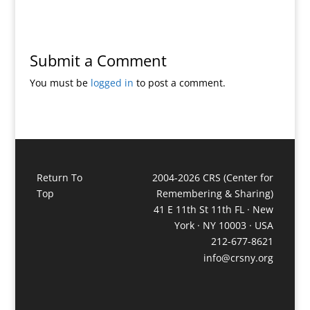
Submit a Comment
You must be
logged in
to post a comment.
Return To
2004-2026 CRS (Center for
Top
Remembering & Sharing)
41 E 11th St 11th FL · New
York · NY 10003 · USA
212-677-8621
info@crsny.org