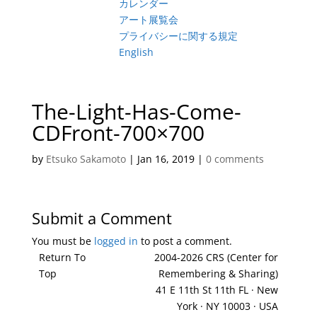
カレンダー
アート展覧会
プライバシーに関する規定
English
The-Light-Has-Come-
CDFront-700×700
by
Etsuko Sakamoto
|
Jan 16, 2019
|
0 comments
Submit a Comment
You must be
logged in
to post a comment.
Return To
2004-2026 CRS (Center for
Top
Remembering & Sharing)
41 E 11th St 11th FL · New
York · NY 10003 · USA