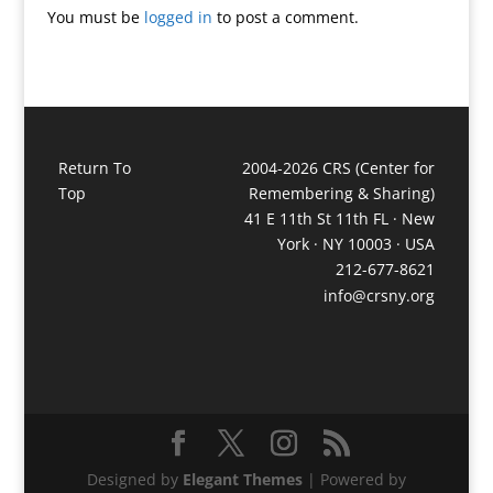
You must be
logged in
to post a comment.
Return To
2004-2026 CRS (Center for
Top
Remembering & Sharing)
41 E 11th St 11th FL · New
York · NY 10003 · USA
212-677-8621
info@crsny.org
Designed by
Elegant Themes
| Powered by