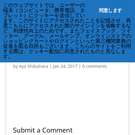
212-677-8621
info@crsny.org
このウェブサイトでは、ユーザーの
同意します
端末（コンピュータ、携帯電話、タ
ブレット）にクッキーを送信してい
ます。このサイトにアクセスされたことを記憶させ、再
度こちらにアクセスされた際のサインインを省略するな
ど、利便性向上のためです。またフェイスブック、ツイ
ッター、グーグル、メールチンプ、オンラインストアの
ショッピングカートやログインといった第三機関業務の
促進を図る目的もございます。こちらのサイトをご利用
する際は、クッキー配信に同意されたものと見なしま
sign
す。
by
Aya Shibahara
|
Jan 24, 2017
|
0 comments
Submit a Comment