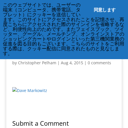
212-677-8621
info@crsny.org
このウェブサイトでは、ユーザーの
同意します
端末（コンピュータ、携帯電話、タ
ブレット）にクッキーを送信してい
ます。このサイトにアクセスされたことを記憶させ、再
度こちらにアクセスされた際のサインインを省略するな
ど、利便性向上のためです。またフェイスブック、ツイ
ッター、グーグル、メールチンプ、オンラインストアの
ショッピングカートやログインといった第三機関業務の
促進を図る目的もございます。こちらのサイトをご利用
する際は、クッキー配信に同意されたものと見なしま
Dave-Markowitz
す。
by
Christopher Pelham
|
Aug 4, 2015
|
0 comments
Submit a Comment