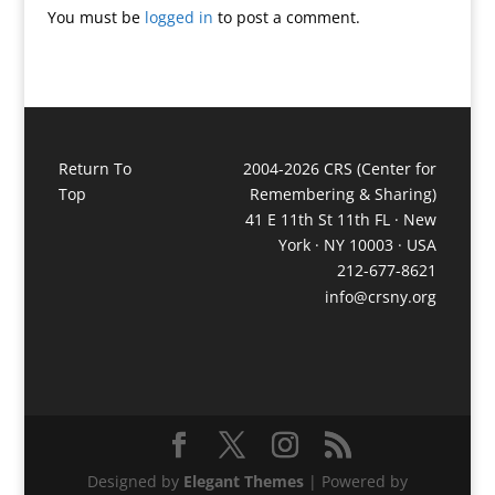
You must be
logged in
to post a comment.
Return To
2004-2026 CRS (Center for
Top
Remembering & Sharing)
41 E 11th St 11th FL · New
York · NY 10003 · USA
212-677-8621
info@crsny.org
Designed by
Elegant Themes
| Powered by