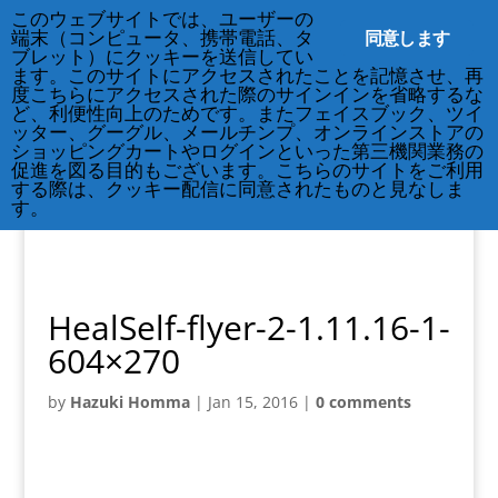
212-677-8621
このウェブサイトでは、ユーザーの
info@crsny.org
同意します
端末（コンピュータ、携帯電話、タ
ブレット）にクッキーを送信してい
ます。このサイトにアクセスされたことを記憶させ、再
度こちらにアクセスされた際のサインインを省略するな
ど、利便性向上のためです。またフェイスブック、ツイ
ッター、グーグル、メールチンプ、オンラインストアの
ショッピングカートやログインといった第三機関業務の
促進を図る目的もございます。こちらのサイトをご利用
する際は、クッキー配信に同意されたものと見なしま
す。
HealSelf-flyer-2-1.11.16-1-
604×270
by
Hazuki Homma
|
Jan 15, 2016
|
0 comments