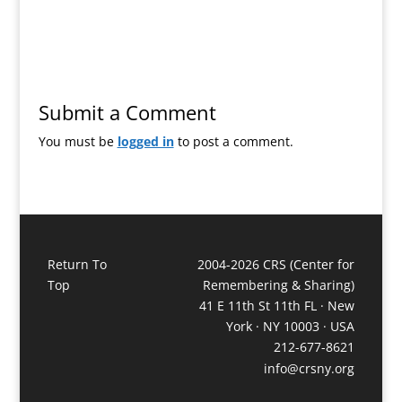
Submit a Comment
You must be
logged in
to post a comment.
Return To
2004-2026 CRS (Center for
Top
Remembering & Sharing)
41 E 11th St 11th FL · New
York · NY 10003 · USA
212-677-8621
info@crsny.org